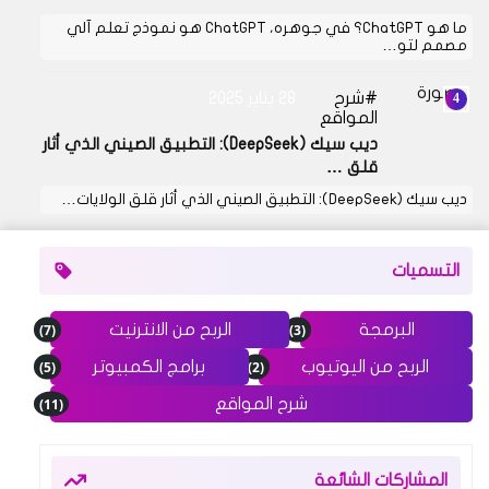
ما هو ChatGPT؟ في جوهره، ChatGPT هو نموذج تعلم آلي
مصمم لتو…
شرح
28 يناير 2025
المواقع
ديب سيك (DeepSeek): التطبيق الصيني الذي أثار
قلق …
ديب سيك (DeepSeek): التطبيق الصيني الذي أثار قلق الولايات…
التسميات
(7)
(3)
البرمجة
الربح من الانترنيت
(5)
(2)
الربح من اليوتيوب
برامج الكمبيوتر
(11)
شرح المواقع
المشاركات الشائعة