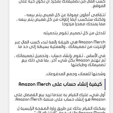
كسب المال من تصميماتك بمجرد أن تكون حية على
الموقع.
تتقاضى أمازون عمولة عن كل قميص يتم بيعه ،
ولكنك ستكسب أيضا إتاوات من كل قميص يتم بيعه ،
مما يمنحك مصدرا مزدوجا
للدخل من كل تصميم تقوم بتحميله.
Amazon Merch هي طريقة رائعة لبدء كسب المال عبر
الإنترنت من تصميماتك ، والعملية بسيطة إلى حد ما.
في الأساس ، تقوم بإنشاء حساب ، وتحميل تصميماتك ،
ثم تهتم Amazon بكل شيء آخر ، بما في ذلك بيع
تصميماتك وطباعتها
وشحنها للعملاء وجمع المدفوعات.
كيفية إنشاء حساب على Amazon Merch
أول شيء عليك القيام به عندما تريد بيع القمصان على
Amazon هو إنشاء حساب على منصة Amazon Merch.
يمكنك القيام بذلك عن طريق زيارة الصفحة الرئيسية ل
Amazon Merch والنقر فوق "الاشتراك الآن".