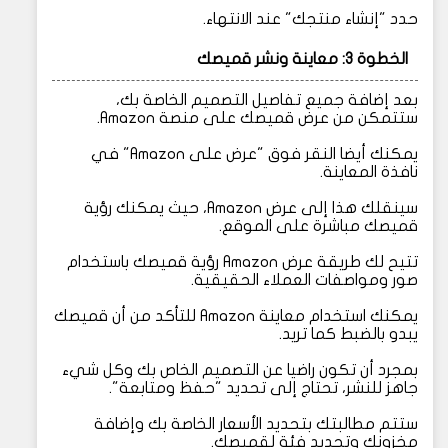
حدد "إنشاء منتجك" عند الانتهاء.
الخطوة 3: معاينة ونشر قميصك
بعد إضافة جميع تفاصيل التصميم الخاصة بك،
ستتمكن من عرض قميصك على منصة Amazon.
يمكنك أيضا النقر فوق "عرض على Amazon" في
نافذة المعاينة.
سينقلك هذا إلى عرض Amazon، حيث يمكنك رؤية
قميصك مباشرة على الموقع.
تتيح لك طريقة عرض Amazon رؤية قميصك باستخدام
صور ومواصفات العملاء الحقيقية.
يمكنك استخدام معاينة Amazon للتأكد من أن قميصك
يبدو بالضبط كما تريد.
بمجرد أن تكون راضيا عن التصميم الخاص بك وكل شيء
جاهز للنشر، تحتاج إلى تحديد "حفظ ومتابعة".
ستتم مطالبتك بتحديد الأسعار الخاصة بك وإضافة
مخزونك وتحديد فئة لقميصك.